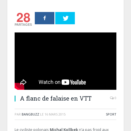
28
PARTAGES
A flanc de falaise en VTT
0
PAR
BANGBUZZ
LE
16 MARS 2015
SPORT
Le cycliste polonais
Michal Kollbek
n’a pas froid aux