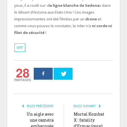
yeux, il a roulé sur «
la ligne blanche de Sedona
» dans
le désert d’Arizona aux Etats-Unis ! Ces images
impressionnantes ont été filmées par un
drone
et
comme vous pouvez le constater, le rider n’a
ni corde ni
filet de sécurité
!
VTT
28
PARTAGES
BUZZ PRÉCÉDENT
BUZZ SUIVANT
Un aigle avec
Mortal Kombat
une caméra
X : fatality
embarquée
d’Ermac (gore)