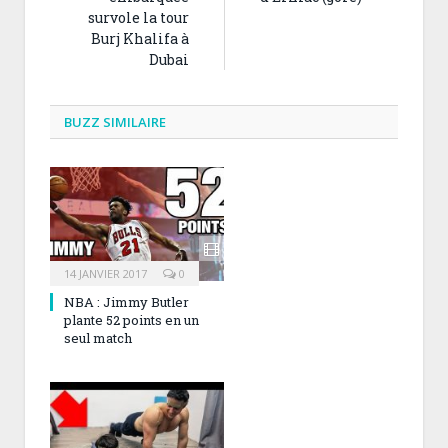
survole la tour
Burj Khalifa à
Dubai
BUZZ SIMILAIRE
14 JANVIER 2017
0
NBA : Jimmy Butler
plante 52 points en un
seul match