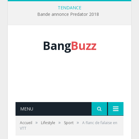
TENDANCE
Bande annonce Predator 2018
Bang
Buzz
MENU
»
»
»
Accueil
Lifestyle
Sport
A flanc de falaise en
VTT