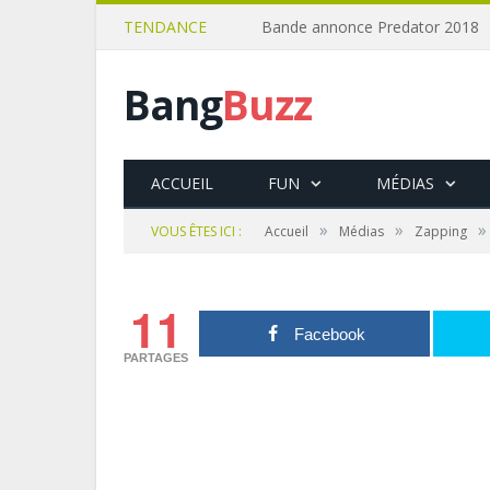
TENDANCE
Bande annonce Predator 2018
Bang
Buzz
ACCUEIL
FUN
MÉDIAS
»
»
»
VOUS ÊTES ICI :
Accueil
Médias
Zapping
11
Facebook
PARTAGES