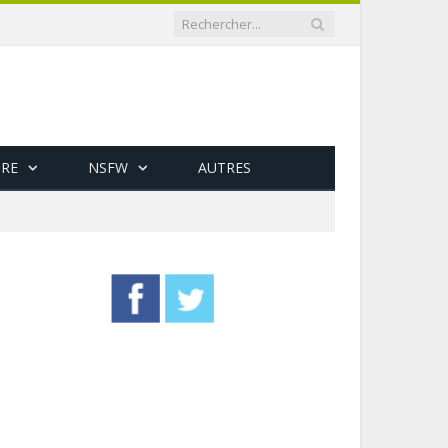
RE
NSFW
AUTRES