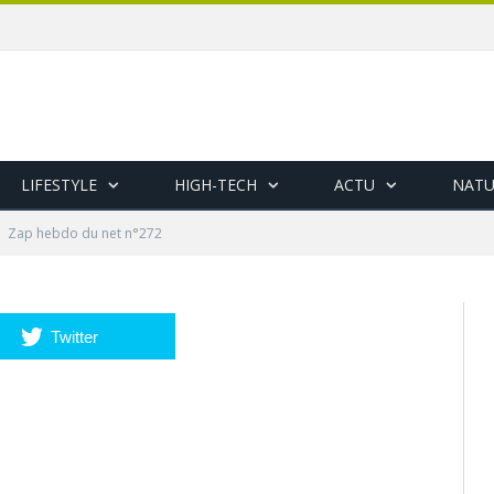
LIFESTYLE
HIGH-TECH
ACTU
NATU
Zap hebdo du net n°272
Twitter