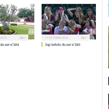
 2015
0
11 OCTOBRE 2015
0
du net n°284
Zap hebdo du net n°283