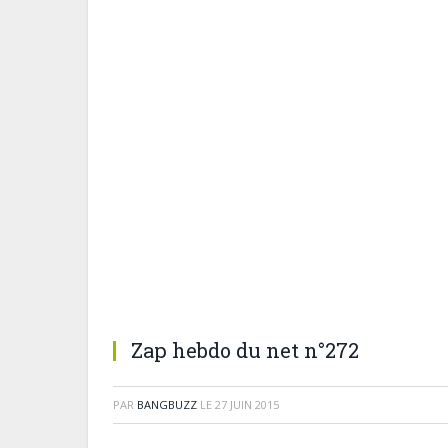
Zap hebdo du net n°272
PAR
BANGBUZZ
LE
27 JUIN 2015