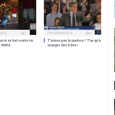
 2016
0
9 NOVEMBRE 2016
0
rré se bat contre un
T’aimes pas le jambon ? T’as qu’à
nt MMA
manger des frites !