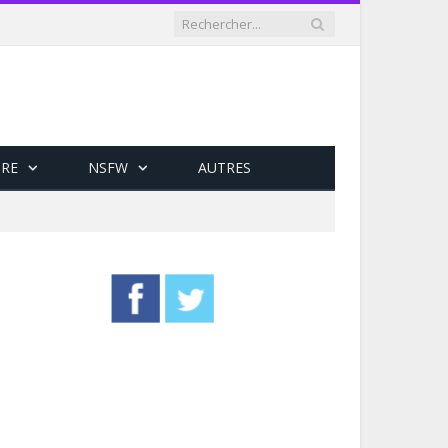
RE
NSFW
AUTRES