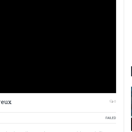
reux
0
FAILED