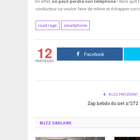
En effet,
on peut perdre son téléphone
! Alors qu’il
conducteur va vouloir faire de même et échapper son
road rage
smartphone
12
Facebook
PARTAGES
BUZZ PRÉCÉDENT
Zap hebdo du net n°272
BUZZ SIMILAIRE