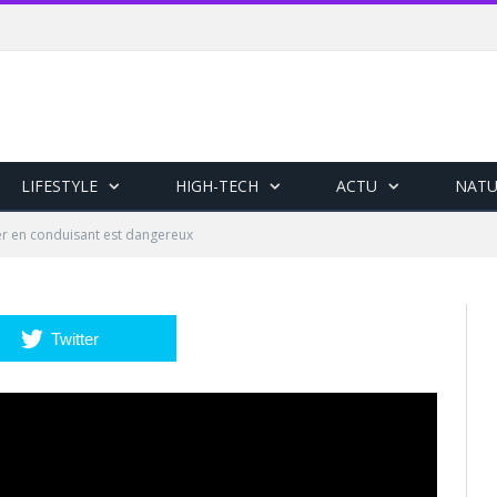
LIFESTYLE
HIGH-TECH
ACTU
NATU
er en conduisant est dangereux
Twitter