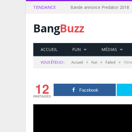
TENDANCE
Bande annonce Predator 2018
Bang
Buzz
ACCUEIL
FUN
MÉDIAS
»
»
»
VOUS ÊTES ICI :
Accueil
Fun
Failed
Film
12
Facebook
PARTAGES