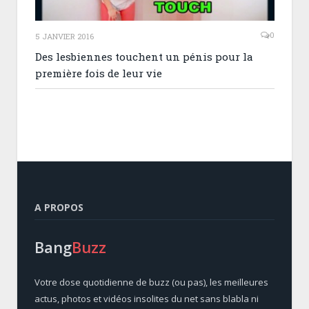
0
5 JANVIER 2016
Des lesbiennes touchent un pénis pour la
première fois de leur vie
A PROPOS
Bang
Buzz
Votre dose quotidienne de buzz (ou pas), les meilleures
actus, photos et vidéos insolites du net sans blabla ni