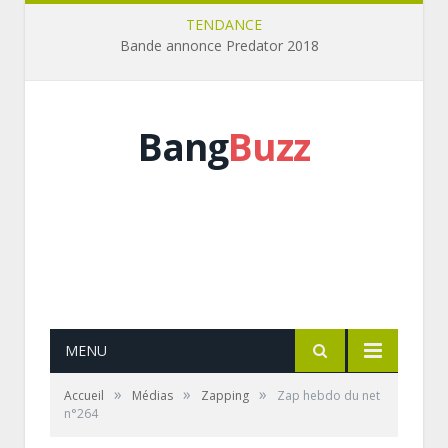
TENDANCE
Bande annonce Predator 2018
Bang
Buzz
MENU
»
»
»
Accueil
Médias
Zapping
Zap hebdo du net
n°264