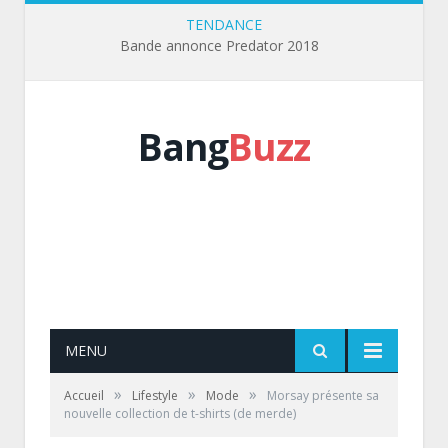
TENDANCE
Bande annonce Predator 2018
Bang
Buzz
MENU
»
»
»
Accueil
Lifestyle
Mode
Morsay présente sa
nouvelle collection de t-shirts (de merde)