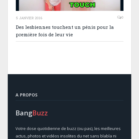
0
5 JANVIER 2016
Des lesbiennes touchent un pénis pour la
première fois de leur vie
A PROPOS
Bang
Buzz
Votre dose quotidienne de buzz (ou pas), les meilleures
actus, photos et vidéos insolites du net sans blabla ni