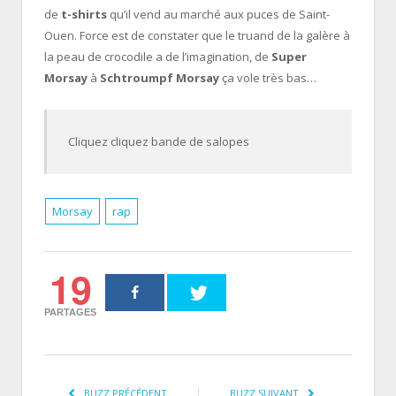
de
t-shirts
qu’il vend au marché aux puces de Saint-
Ouen. Force est de constater que le truand de la galère à
la peau de crocodile a de l’imagination, de
Super
Morsay
à
Schtroumpf Morsay
ça vole très bas…
Cliquez cliquez bande de salopes
Morsay
rap
19
PARTAGES
BUZZ PRÉCÉDENT
BUZZ SUIVANT