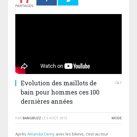
PARTAGES
Evolution des maillots de
0
bain pour hommes ces 100
dernières années
PAR
BANGBUZZ
LE
9 AOÛT 2015
MODE
Après
Amanda Cerny
avec les bikinis, c’est au tour