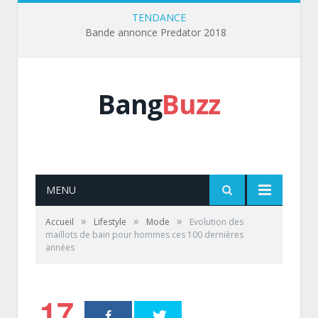
TENDANCE
Bande annonce Predator 2018
Bang
Buzz
MENU
»
»
»
Accueil
Lifestyle
Mode
Evolution des
maillots de bain pour hommes ces 100 dernières
années
17