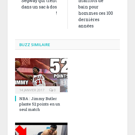
Segway qui tient
maillots de
dans un sac à dos
bain pour
!
hommes ces 100
dernières
années
BUZZ SIMILAIRE
14 JANVIER 2017
0
NBA : Jimmy Butler
plante 52 points en un
seul match