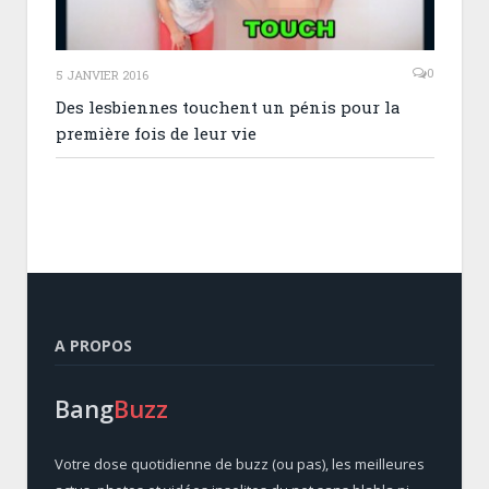
0
5 JANVIER 2016
Des lesbiennes touchent un pénis pour la
première fois de leur vie
A PROPOS
Bang
Buzz
Votre dose quotidienne de buzz (ou pas), les meilleures