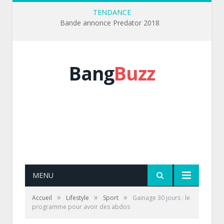
TENDANCE
Bande annonce Predator 2018
Bang
Buzz
MENU
»
»
»
Accueil
Lifestyle
Sport
Gainage 30 jours : le
programme pour avoir des abdos