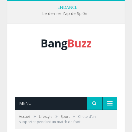
TENDANCE
Le dernier Zap de Spi0n
Bang
Buzz
MENU
»
»
»
Accueil
Lifestyle
Sport
Chute d’un
supporter pendant un match de foot