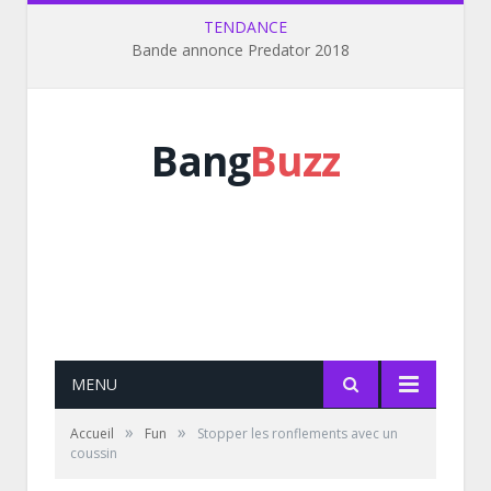
TENDANCE
Bande annonce Predator 2018
Bang
Buzz
MENU
»
»
Accueil
Fun
Stopper les ronflements avec un
coussin