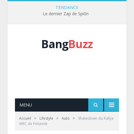
TENDANCE
Le dernier Zap de Spi0n
Bang
Buzz
MENU
»
»
»
Accueil
Lifestyle
Auto
Shakedown du Rallye
WRC de Finlande