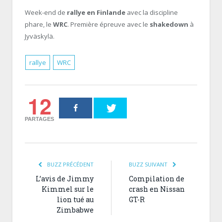
Week-end de
rallye en Finlande
avec la discipline
phare, le
WRC
. Première épreuve avec le
shakedown
à
Jyväskylä.
rallye
WRC
12
PARTAGES
BUZZ PRÉCÉDENT
BUZZ SUIVANT
L’avis de Jimmy
Compilation de
Kimmel sur le
crash en Nissan
lion tué au
GT-R
Zimbabwe