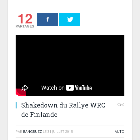
12
PARTAGES
Shakedown du Rallye WRC
0
de Finlande
PAR
BANGBUZZ
LE
31 JUILLET 2015
AUTO