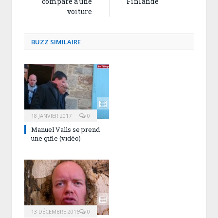
comparé à une
Finlande
voiture
BUZZ SIMILAIRE
18 JANVIER 2017
0
Manuel Valls se prend
une gifle (vidéo)
13 DÉCEMBRE 2016
0