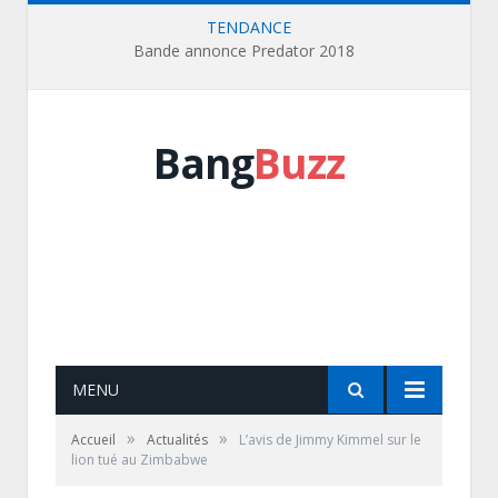
TENDANCE
Bande annonce Predator 2018
Bang
Buzz
MENU
»
»
Accueil
Actualités
L’avis de Jimmy Kimmel sur le
lion tué au Zimbabwe