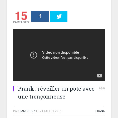
15
PARTAGES
Prank : réveiller un pote avec
0
une tronçonneuse
PAR
BANGBUZZ
LE
21 JUILLET 2015
PRANK