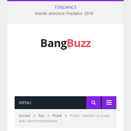
TENDANCE
Bande annonce Predator 2018
Bang
Buzz
MENU
»
»
»
Accueil
Fun
Prank
Prank : réveiller un pote
avec une tronçonneuse