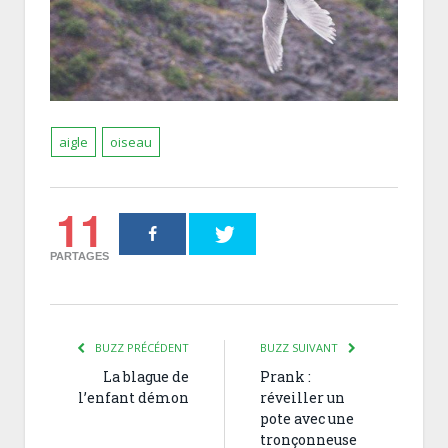
aigle
oiseau
11
PARTAGES
BUZZ PRÉCÉDENT
BUZZ SUIVANT
La blague de
Prank :
l’enfant démon
réveiller un
pote avec une
tronçonneuse