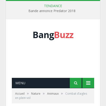
TENDANCE
Bande annonce Predator 2018
Bang
Buzz
MENU
»
»
»
Accueil
Nature
Animaux
Combat d’aigles
en plein vol