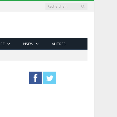
RE
NSFW
AUTRES