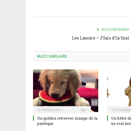
BUZZ PRÉCÉDENT
Les Lascars – J’fais d’la thaï
BUZZ SIMILAIRE
22 FÉVRIER 2017
0
15 DÉCEMBRE
Un golden retriever mange de la
Un bébé dé
pastèque
un vrai lio