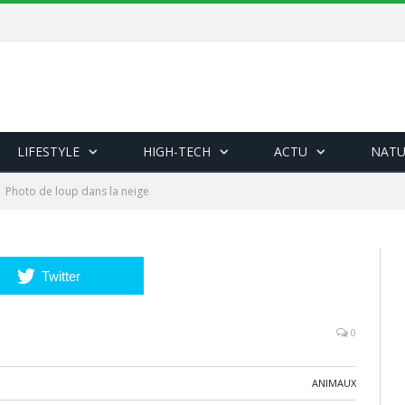
LIFESTYLE
HIGH-TECH
ACTU
NATU
Photo de loup dans la neige
Twitter
0
ANIMAUX