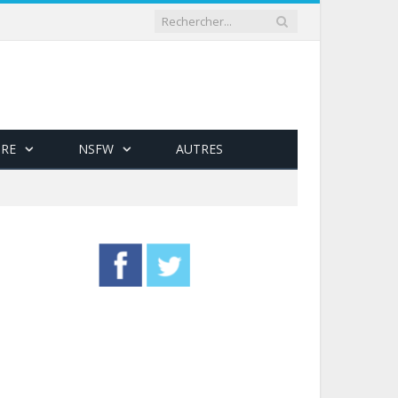
RE
NSFW
AUTRES