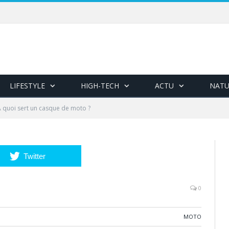
LIFESTYLE
HIGH-TECH
ACTU
NATU
 quoi sert un casque de moto ?
Twitter
0
MOTO