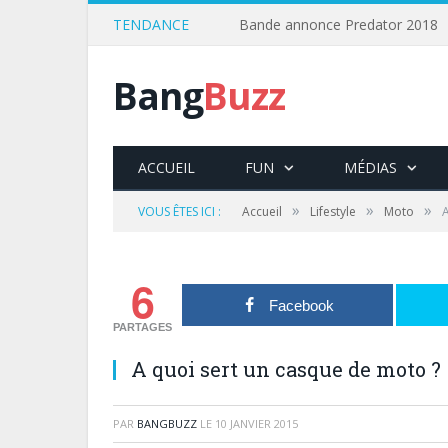
TENDANCE
Bande annonce Predator 2018
Bang
Buzz
ACCUEIL
FUN
MÉDIAS
»
»
»
VOUS ÊTES ICI :
Accueil
Lifestyle
Moto
A
6
Facebook
PARTAGES
A quoi sert un casque de moto ?
PAR
BANGBUZZ
LE
10 JANVIER 2015