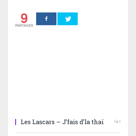
9
PARTAGES
Les Lascars – J’fais d’la thaï
0