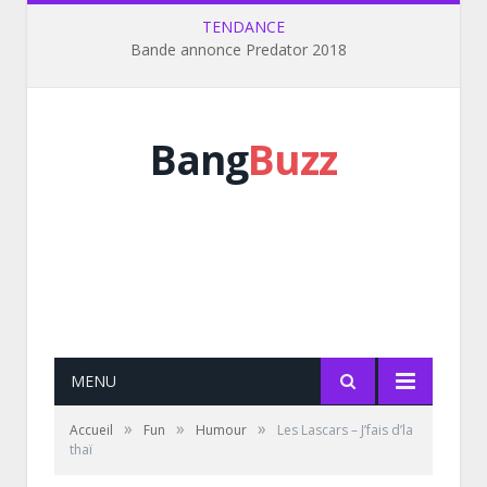
TENDANCE
Bande annonce Predator 2018
Bang
Buzz
MENU
»
»
»
Accueil
Fun
Humour
Les Lascars – J’fais d’la
thaï