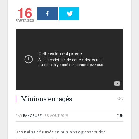
16
PARTAGES
Minions enragés
0
PAR
BANGBUZZ
LE
8 AOÛT 2015
FUN
Des
nains
déguisés en
minions
agressent des