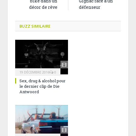
bike dans un
Gignac face à un
décor de rêve
défenseur
BUZZ SIMILAIRE
19 DÉCEMBRE 2016
0
Sex, drug & alcohol pour
le dernier clip de Die
Antwoord