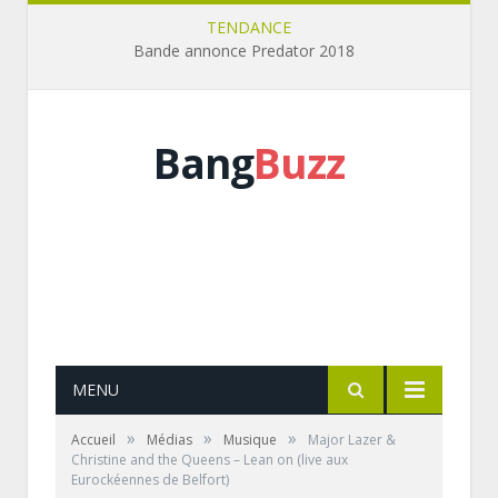
TENDANCE
Bande annonce Predator 2018
Bang
Buzz
MENU
»
»
»
Accueil
Médias
Musique
Major Lazer &
Christine and the Queens – Lean on (live aux
Eurockéennes de Belfort)