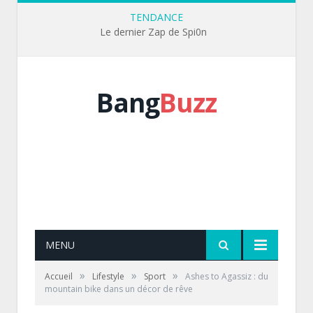
TENDANCE
Le dernier Zap de Spi0n
Bang
Buzz
MENU
»
»
»
Accueil
Lifestyle
Sport
Ashes to Agassiz : du
mountain bike dans un décor de rêve