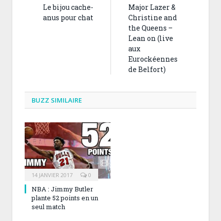
Le bijou cache-
Major Lazer &
anus pour chat
Christine and
the Queens –
Lean on (live
aux
Eurockéennes
de Belfort)
BUZZ SIMILAIRE
14 JANVIER 2017
0
NBA : Jimmy Butler
plante 52 points en un
seul match