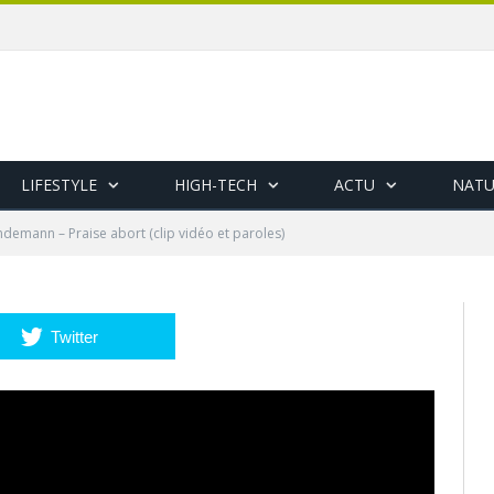
LIFESTYLE
HIGH-TECH
ACTU
NATU
ndemann – Praise abort (clip vidéo et paroles)
Twitter