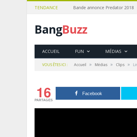
TENDANCE
Bande annonce Predator 2018
Bang
Buzz
ACCUEIL
FUN
MÉDIAS
»
»
»
VOUS ÊTES ICI :
Accueil
Médias
Clips
Li
16
Facebook
PARTAGES