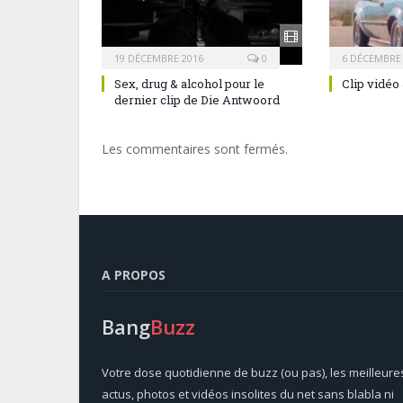
19 DÉCEMBRE 2016
0
6 DÉCEMBRE
Sex, drug & alcohol pour le
Clip vidéo 
dernier clip de Die Antwoord
Les commentaires sont fermés.
A PROPOS
Bang
Buzz
Votre dose quotidienne de buzz (ou pas), les meilleure
actus, photos et vidéos insolites du net sans blabla ni