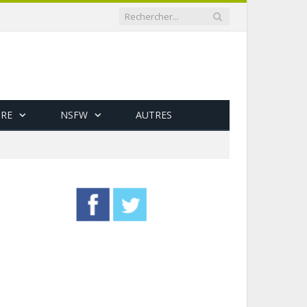
RE
NSFW
AUTRES