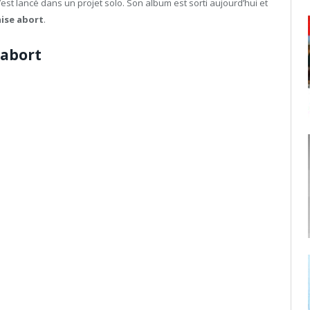
s’est lancé dans un projet solo. Son album est sorti aujourd’hui et
aise abort
.
 abort