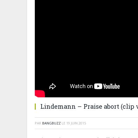
Lindemann – Praise abort (clip v
PAR
BANGBUZZ
LE
19 JUIN 2015