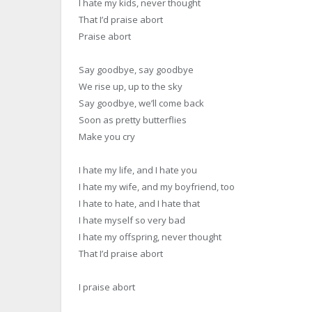
I hate my kids, never thought
That I’d praise abort
Praise abort
Say goodbye, say goodbye
We rise up, up to the sky
Say goodbye, we’ll come back
Soon as pretty butterflies
Make you cry
I hate my life, and I hate you
I hate my wife, and my boyfriend, too
I hate to hate, and I hate that
I hate myself so very bad
I hate my offspring, never thought
That I’d praise abort
I praise abort