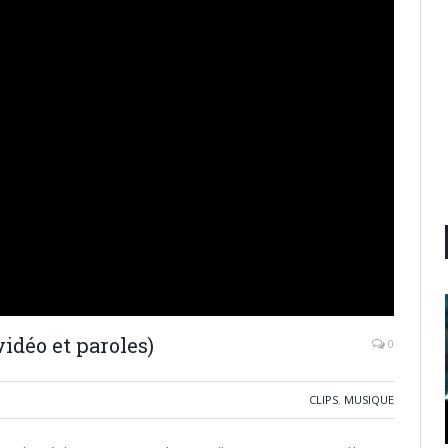
idéo et paroles)
0
CLIPS
,
MUSIQUE