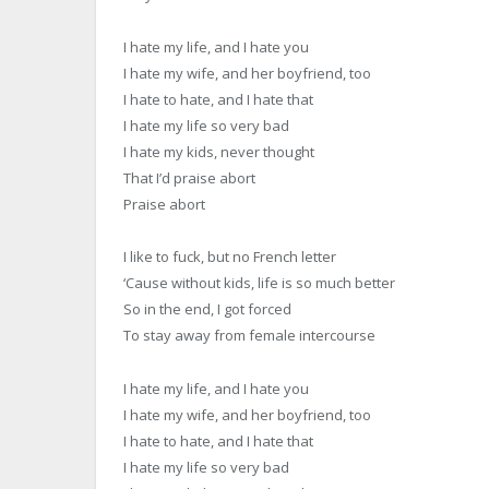
I hate my life, and I hate you
I hate my wife, and her boyfriend, too
I hate to hate, and I hate that
I hate my life so very bad
I hate my kids, never thought
That I’d praise abort
Praise abort
I like to fuck, but no French letter
‘Cause without kids, life is so much better
So in the end, I got forced
To stay away from female intercourse
I hate my life, and I hate you
I hate my wife, and her boyfriend, too
I hate to hate, and I hate that
I hate my life so very bad