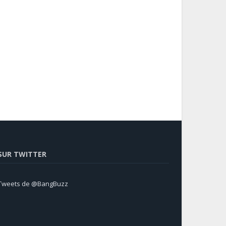
SUR TWITTER
Tweets de @BangBuzz