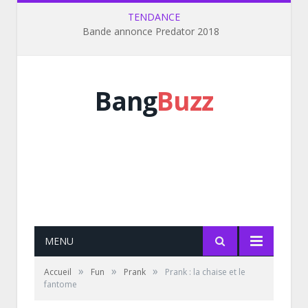
TENDANCE
Bande annonce Predator 2018
Bang
Buzz
MENU
»
»
»
Accueil
Fun
Prank
Prank : la chaise et le
fantome