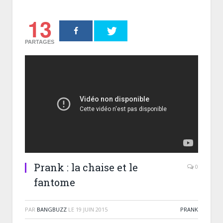
13
PARTAGES
Prank : la chaise et le
0
fantome
PAR
BANGBUZZ
LE
19 JUIN 2015
PRANK