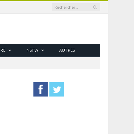
RE
NSFW
AUTRES