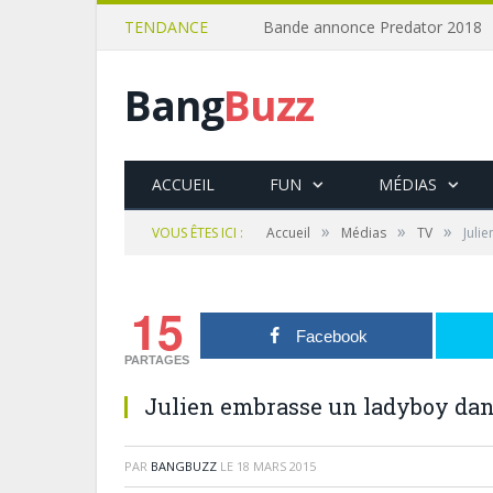
TENDANCE
Bande annonce Predator 2018
Bang
Buzz
ACCUEIL
FUN
MÉDIAS
»
»
»
VOUS ÊTES ICI :
Accueil
Médias
TV
Juli
15
Facebook
PARTAGES
Julien embrasse un ladyboy dans
PAR
BANGBUZZ
LE
18 MARS 2015