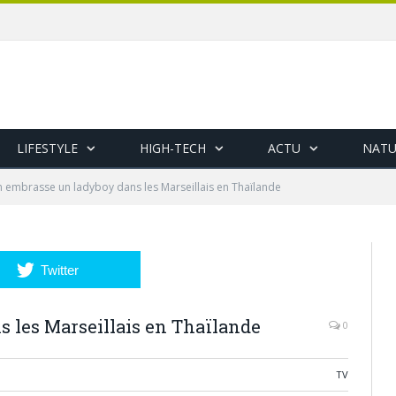
LIFESTYLE
HIGH-TECH
ACTU
NATU
en embrasse un ladyboy dans les Marseillais en Thaïlande
Twitter
 les Marseillais en Thaïlande
0
TV