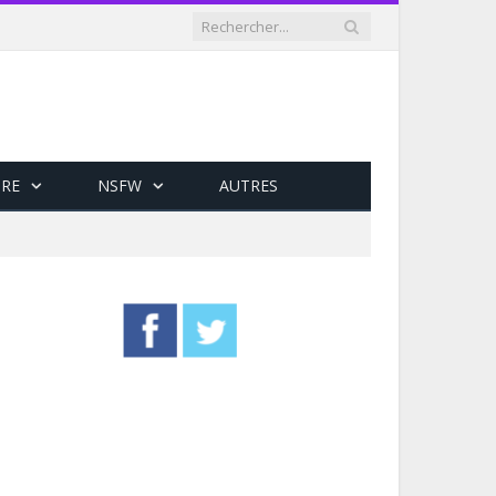
RE
NSFW
AUTRES