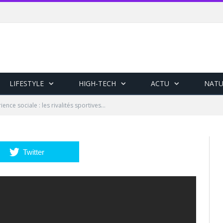
LIFESTYLE
HIGH-TECH
ACTU
NATU
ience sociale : les rivalités sportives…
Twitter