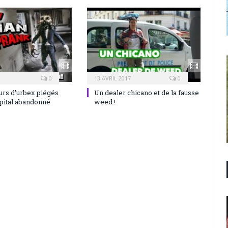
0
13 AVRIL 2017
0
rs d’urbex piégés
Un dealer chicano et de la fausse
pital abandonné
weed !