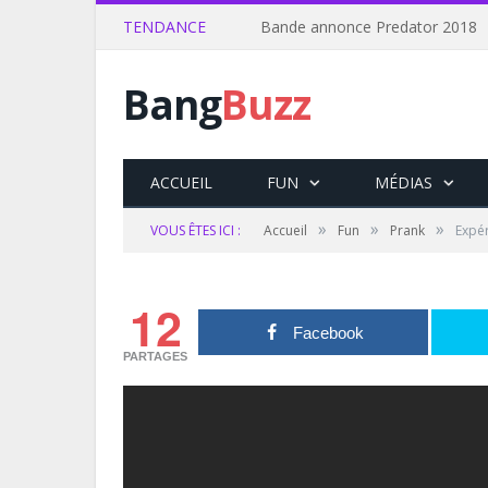
TENDANCE
Bande annonce Predator 2018
Bang
Buzz
ACCUEIL
FUN
MÉDIAS
»
»
»
VOUS ÊTES ICI :
Accueil
Fun
Prank
Expér
12
Facebook
PARTAGES