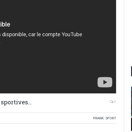
s sportives…
0
PRANK
,
SPORT