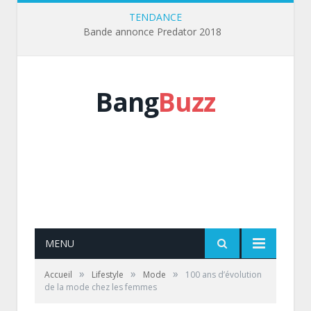
TENDANCE
Bande annonce Predator 2018
Bang
Buzz
MENU
»
»
»
Accueil
Lifestyle
Mode
100 ans d’évolution
de la mode chez les femmes