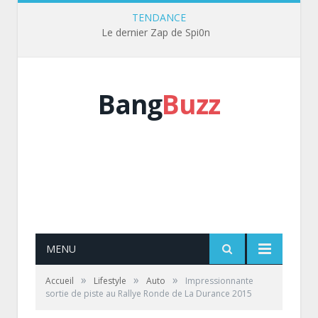
TENDANCE
Le dernier Zap de Spi0n
Bang
Buzz
MENU
»
»
»
Accueil
Lifestyle
Auto
Impressionnante
sortie de piste au Rallye Ronde de La Durance 2015