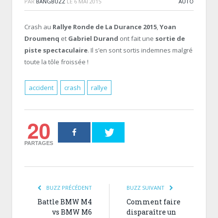
PAR
BANGBUZZ
LE
6 MAI 2015
AUTO
Crash au
Rallye Ronde de La Durance 2015
,
Yoan
Droumenq
et
Gabriel Durand
ont fait une
sortie de
piste spectaculaire
. Il s’en sont sortis indemnes malgré
toute la tôle froissée !
accident
crash
rallye
20
PARTAGES
BUZZ PRÉCÉDENT
BUZZ SUIVANT
Battle BMW M4
Comment faire
vs BMW M6
disparaître un