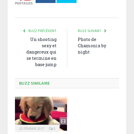
PARTAGES
BUZZ PRÉCÉDENT
BUZZ SUIVANT
Un shooting
Photo de
sexy et
Chamonix by
dangereux qui
night
se termine en
base jump
BUZZ SIMILAIRE
22 FÉVRIER 2017
0