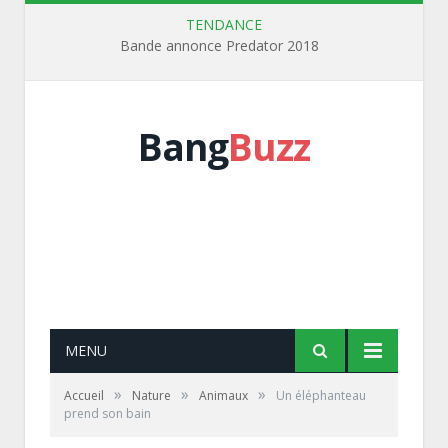
TENDANCE
Bande annonce Predator 2018
Bang
Buzz
MENU
»
»
»
Accueil
Nature
Animaux
Un éléphanteau
prend son bain