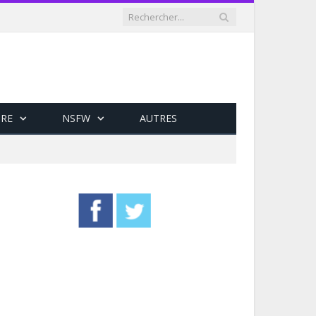
RE
NSFW
AUTRES