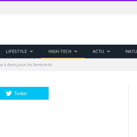
LIFESTYLE
HIGH-TECH
ACTU
NATU
se à dents pour les flemmards
Twitter