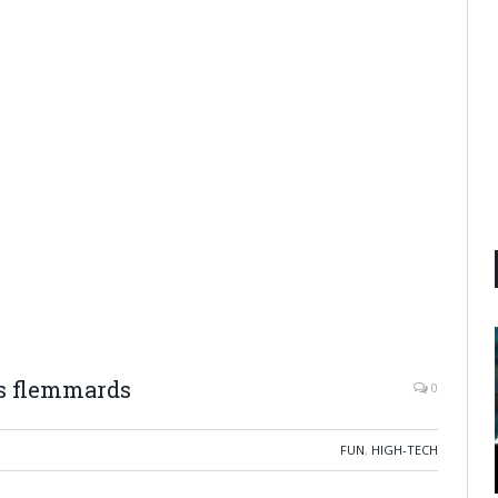
es flemmards
0
FUN
,
HIGH-TECH