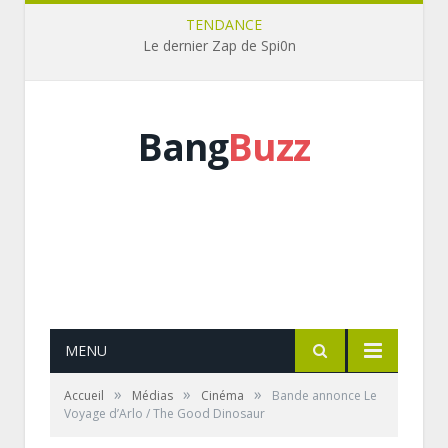
TENDANCE
Le dernier Zap de Spi0n
Bang
Buzz
MENU
»
»
»
Accueil
Médias
Cinéma
Bande annonce Le
Voyage d’Arlo / The Good Dinosaur