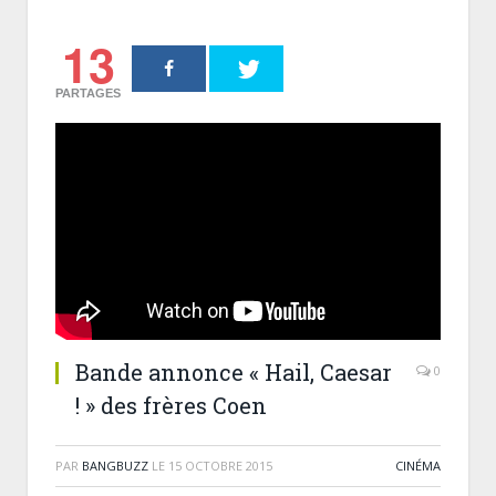
13
PARTAGES
Bande annonce « Hail, Caesar
0
! » des frères Coen
PAR
BANGBUZZ
LE
15 OCTOBRE 2015
CINÉMA