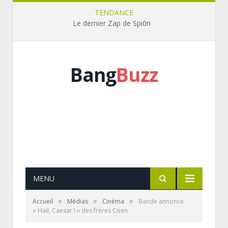
TENDANCE
Le dernier Zap de Spi0n
Bang
Buzz
MENU
»
»
»
Accueil
Médias
Cinéma
Bande annonce
« Hail, Caesar ! » des frères Coen