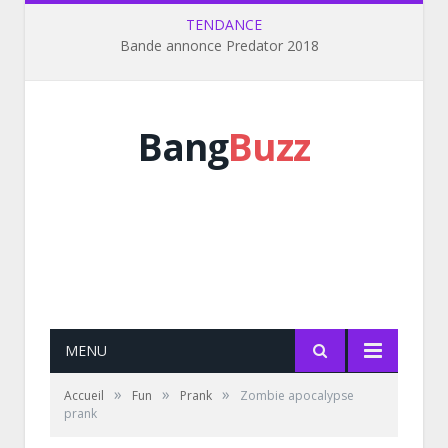
TENDANCE
Bande annonce Predator 2018
Bang
Buzz
MENU
»
»
»
Accueil
Fun
Prank
Zombie apocalypse
prank