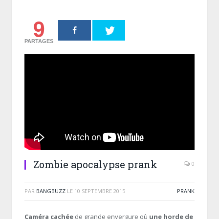
9
PARTAGES
Zombie apocalypse prank
0
PAR
BANGBUZZ
LE
10 SEPTEMBRE 2015
PRANK
Caméra cachée
de grande envergure où
une horde de