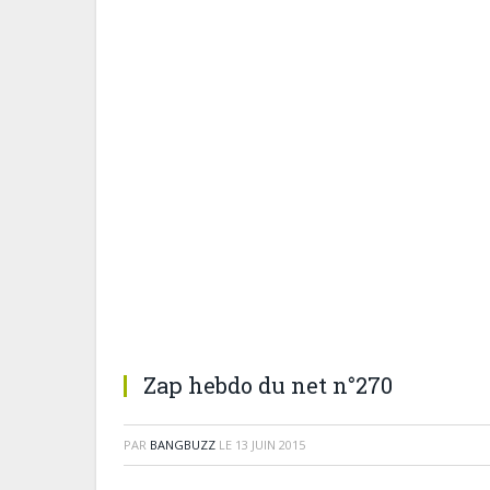
Zap hebdo du net n°270
PAR
BANGBUZZ
LE
13 JUIN 2015