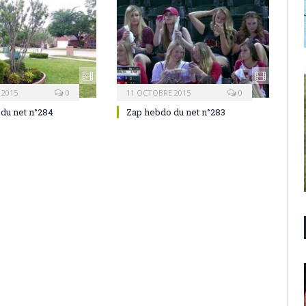
 2015
0
11 OCTOBRE 2015
0
du net n°284
Zap hebdo du net n°283