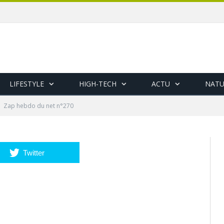
LIFESTYLE
HIGH-TECH
ACTU
NATU
Zap hebdo du net n°270
Twitter