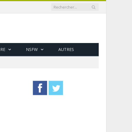
RE
NSFW
AUTRES