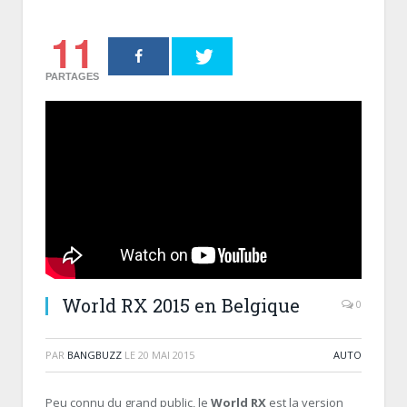
11
PARTAGES
World RX 2015 en Belgique
0
PAR
BANGBUZZ
LE
20 MAI 2015
AUTO
Peu connu du grand public, le
World RX
est la version