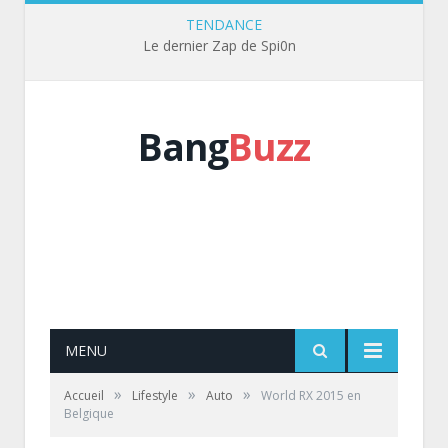
TENDANCE
Le dernier Zap de Spi0n
Bang
Buzz
MENU
»
»
»
Accueil
Lifestyle
Auto
World RX 2015 en
Belgique