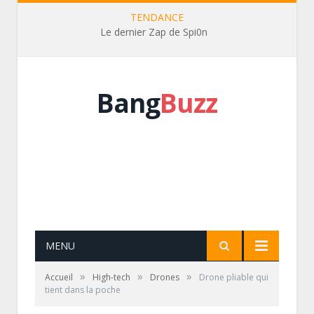
TENDANCE
Le dernier Zap de Spi0n
Bang
Buzz
MENU
»
»
»
Accueil
High-tech
Drones
Drone pliable qui
tient dans la poche