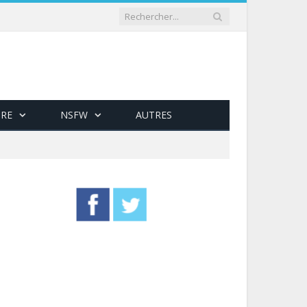
RE
NSFW
AUTRES