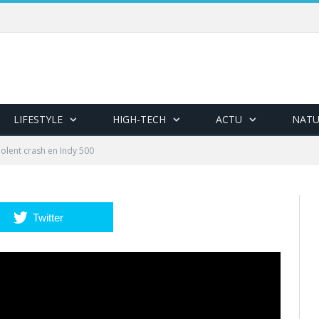
LIFESTYLE
HIGH-TECH
ACTU
NATU
iolent crash en Indy 500
Twitter