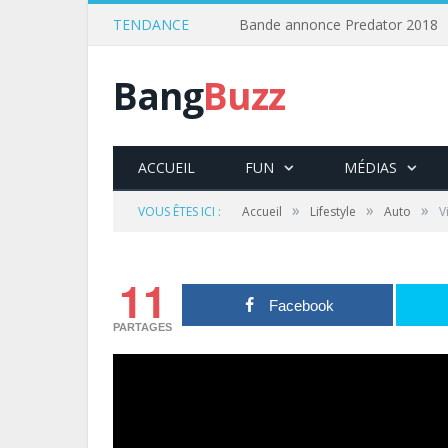
TENDANCE
Bande annonce Predator 2018
Bang
Buzz
ACCUEIL
FUN
MÉDIAS
»
»
»
VOUS ÊTES ICI :
Accueil
Lifestyle
Auto
V
11
Facebook
PARTAGES