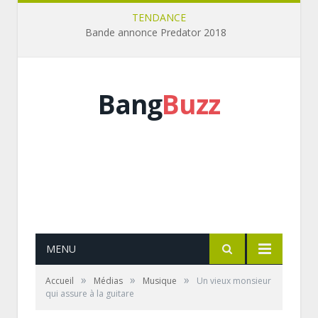
TENDANCE
Bande annonce Predator 2018
Bang
Buzz
MENU
»
»
»
Accueil
Médias
Musique
Un vieux monsieur
qui assure à la guitare