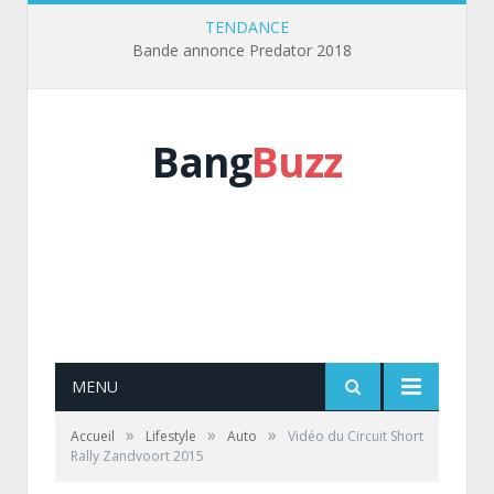
TENDANCE
Bande annonce Predator 2018
Bang
Buzz
MENU
»
»
»
Accueil
Lifestyle
Auto
Vidéo du Circuit Short
Rally Zandvoort 2015