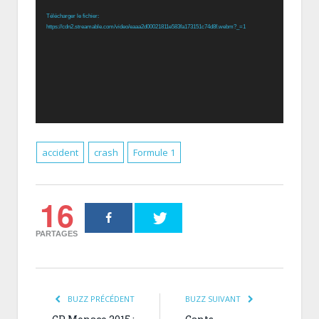
vidéo
Télécharger le fichier:
https://cdn2.streamable.com/video/eaaa2d00021811e583fa173151c74d8f.webm?_=1
accident
crash
Formule 1
16
PARTAGES
BUZZ PRÉCÉDENT
BUZZ SUIVANT