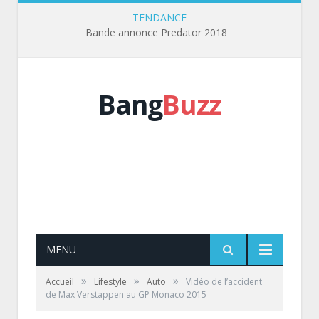
TENDANCE
Bande annonce Predator 2018
Bang
Buzz
MENU
»
»
»
Accueil
Lifestyle
Auto
Vidéo de l’accident
de Max Verstappen au GP Monaco 2015