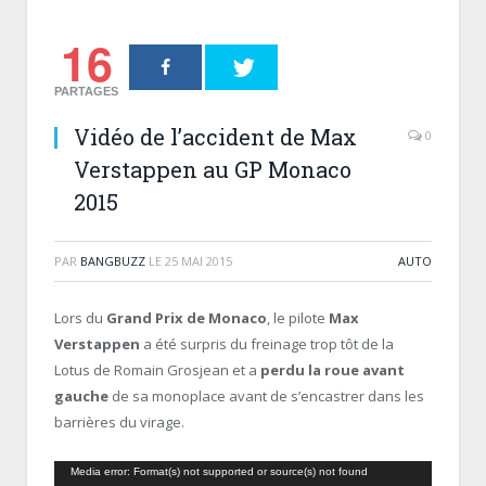
16
PARTAGES
Vidéo de l’accident de Max
0
Verstappen au GP Monaco
2015
PAR
BANGBUZZ
LE
25 MAI 2015
AUTO
Lors du
Grand Prix de Monaco
, le pilote
Max
Verstappen
a été surpris du freinage trop tôt de la
Lotus de Romain Grosjean et a
perdu la roue avant
gauche
de sa monoplace avant de s’encastrer dans les
barrières du virage.
Lecteur
Media error: Format(s) not supported or source(s) not found