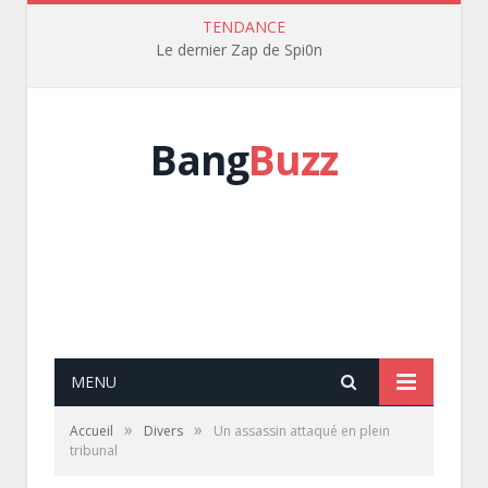
TENDANCE
Le dernier Zap de Spi0n
Bang
Buzz
MENU
»
»
Accueil
Divers
Un assassin attaqué en plein
tribunal