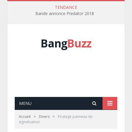
TENDANCE
Bande annonce Predator 2018
Bang
Buzz
MENU
»
»
Accueil
Divers
Piratage panneau de
signalisation