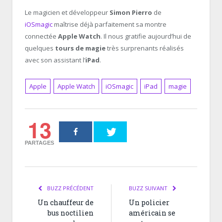
Le magicien et développeur
Simon Pierro
de
iOSmagic
maîtrise déjà parfaitement sa montre
connectée
Apple Watch
. Il nous gratifie aujourd’hui de
quelques
tours de magie
très surprenants réalisés
avec son assistant l’
iPad
.
Apple
Apple Watch‎
iOSmagic
iPad
magie
13
PARTAGES
BUZZ PRÉCÉDENT
BUZZ SUIVANT
Un chauffeur de
Un policier
bus noctilien
américain se