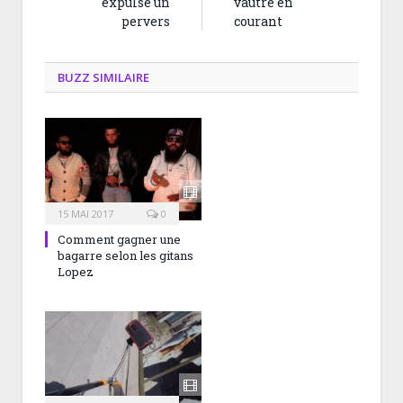
expulse un
vautre en
pervers
courant
BUZZ SIMILAIRE
15 MAI 2017
0
Comment gagner une
bagarre selon les gitans
Lopez