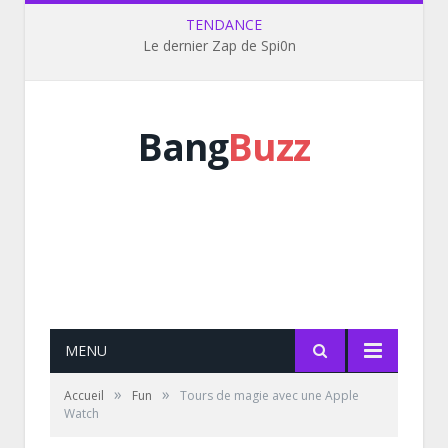
TENDANCE
Le dernier Zap de Spi0n
Bang
Buzz
MENU
»
»
Accueil
Fun
Tours de magie avec une Apple
Watch