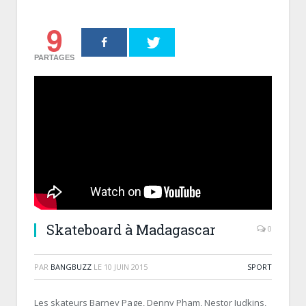
9
PARTAGES
Skateboard à Madagascar
0
PAR
BANGBUZZ
LE
10 JUIN 2015
SPORT
Les skateurs Barney Page, Denny Pham, Nestor Judkins,