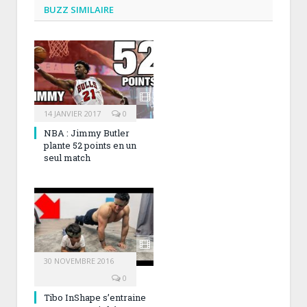
BUZZ SIMILAIRE
14 JANVIER 2017
0
NBA : Jimmy Butler
plante 52 points en un
seul match
30 NOVEMBRE 2016
0
Tibo InShape s’entraine