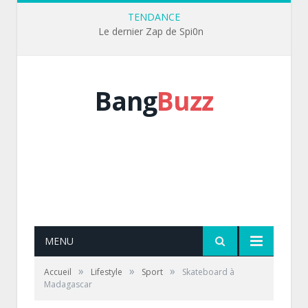
TENDANCE
Le dernier Zap de Spi0n
Bang
Buzz
MENU
»
»
»
Accueil
Lifestyle
Sport
Skateboard à
Madagascar