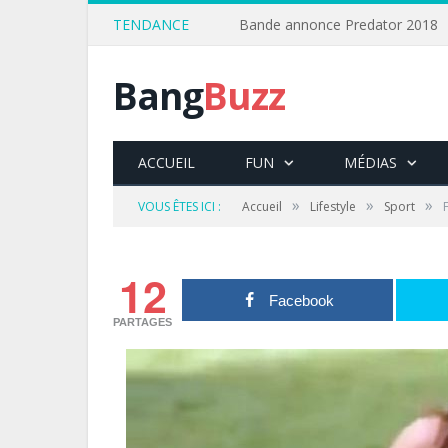
TENDANCE
Bande annonce Predator 2018
Bang
Buzz
ACCUEIL
FUN
MÉDIAS
»
»
»
VOUS ÊTES ICI :
Accueil
Lifestyle
Sport
12
Facebook
PARTAGES