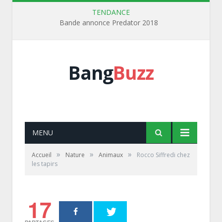
TENDANCE
Bande annonce Predator 2018
Bang
Buzz
MENU
»
»
»
Accueil
Nature
Animaux
Rocco Siffredi chez
les tapirs
17