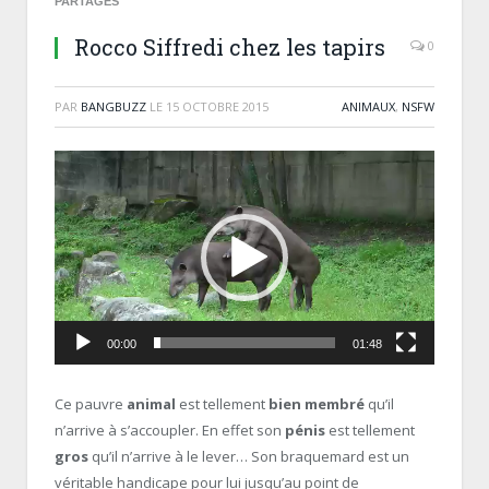
PARTAGES
Rocco Siffredi chez les tapirs
0
PAR
BANGBUZZ
LE
15 OCTOBRE 2015
ANIMAUX
,
NSFW
Lecteur
vidéo
00:00
01:48
Ce pauvre
animal
est tellement
bien membré
qu’il
n’arrive à s’accoupler. En effet son
pénis
est tellement
gros
qu’il n’arrive à le lever… Son braquemard est un
véritable handicape pour lui jusqu’au point de