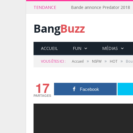
TENDANCE
Bande annonce Predator 2018
Bang
Buzz
ACCUEIL
FUN
MÉDIAS
»
»
»
VOUS ÊTES ICI :
Accueil
NSFW
HOT
Bou
17
Facebook
PARTAGES