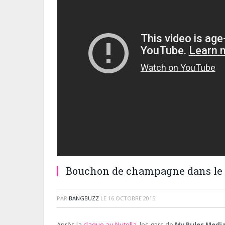
Bouchon de champagne dans le 
PAR
BANGBUZZ
LE
16 OCTOBRE 2015
Après la
claque au Nutella
, les gars de
My Rules Medi