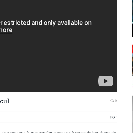
cul
0
HOT
a
s’en sont pris à un magnifique petit cul à coups de bouchons de