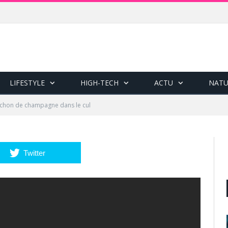
LIFESTYLE
HIGH-TECH
ACTU
NATU
chon de champagne dans le cul
Twitter