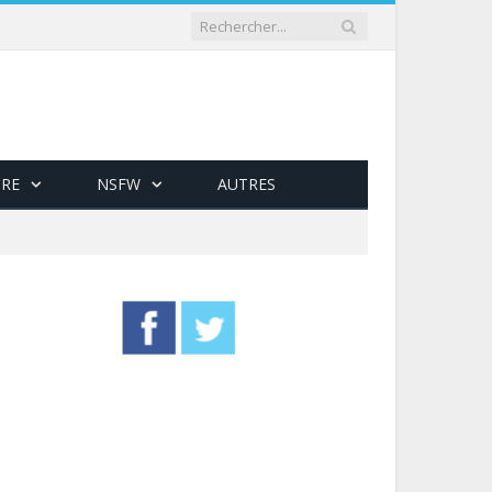
RE
NSFW
AUTRES