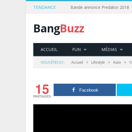
TENDANCE
Bande annonce Predator 2018
Bang
Buzz
ACCUEIL
FUN
MÉDIAS
»
»
»
VOUS ÊTES ICI :
Accueil
Lifestyle
Auto
R
15
Facebook
PARTAGES