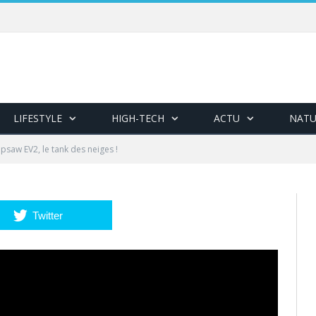
LIFESTYLE
HIGH-TECH
ACTU
NATU
ipsaw EV2, le tank des neiges !
Twitter