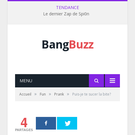
TENDANCE
Le dernier Zap de Spi0n
Bang
Buzz
MENU
»
»
»
Accueil
Fun
Prank
Puis-je te sucer la bite?
4
PARTAGES