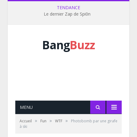
TENDANCE
Le dernier Zap de Spi0n
Bang
Buzz
MENU
»
»
»
Accueil
Fun
WTF
Photobomb par une girafe
à ski