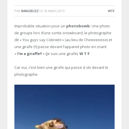
PAR
BANGBUZZ
LE
18 MARS 2015
WTF
Improbable situation pour un
photobomb
. Une photo
de groupe lors d’une sortie snowboard, le photographe
dit « You guys say
Colorado
» (au lieu de Cheeeeeese) et
une girafe (!!) passe devant l’appareil photo en criant
«
I’m a giraffe!!
» (Je suis une girafe).
W T F
Car oui, c’est bien une girafe qui passe à ski devant le
photographe.