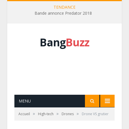
TENDANCE
Bande annonce Predator 2018
Bang
Buzz
MENU
»
»
»
Accueil
High-tech
Drones
Drone VS grutier