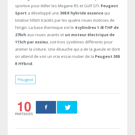
sportive pour titiller les Megane RS et Golf GTI.
Peugeot
Sport
a développé une
308 R hybride essence
qui
totalise 500ch tractés par les quatre roues motrices de
l’engin. La base thermique est le
4 cylindres 1.6l THP de
270ch
aux roues avants et
un moteur électrique de
115ch par essieu
, soit trois systèmes différents pour
animer la voiture. Une ébauche qui a de la gueule et dont
on attend de voir un vrai essai routier de la
Peugeot 308
R HYbrid
.
Peugeot
10
PARTAGES