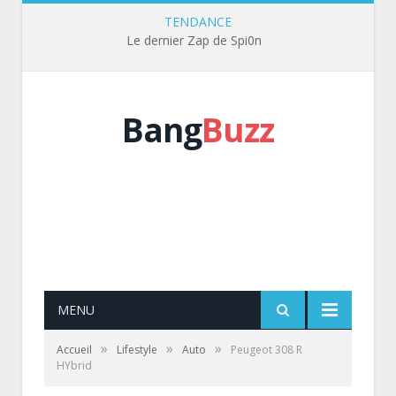
TENDANCE
Le dernier Zap de Spi0n
Bang
Buzz
MENU
»
»
»
Accueil
Lifestyle
Auto
Peugeot 308 R
HYbrid