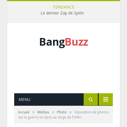
TENDANCE
Le dernier Zap de Spi0n
Bang
Buzz
MENU
»
»
»
Accueil
Médias
Photo
Exposition de photos
sur la guerre en Syrie au siège de l’ONU